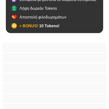
Λήψη δωρεάν Tokens
Αποστολή φιλοδωρημάτων
+ BONUS!
10 Tokens!
BBW
Έγκυες
Αράβισσες
Ασιάτισσες
Γιαγιάδες
Δεσίματα
Ενήλικες 18+