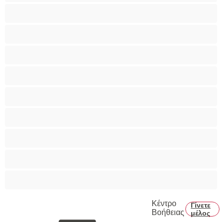
Ομαδικό Σεξ
Παιχνίδια
Πορνοστάρ
Πρωκτικό
Τεράστια Βυζιά
Τριχωτό μουνάκι
Φετίχ
Φοιτήτριες
Χυσίματα
Κέντρο
Γίνετε
Βοήθειας
μέλος