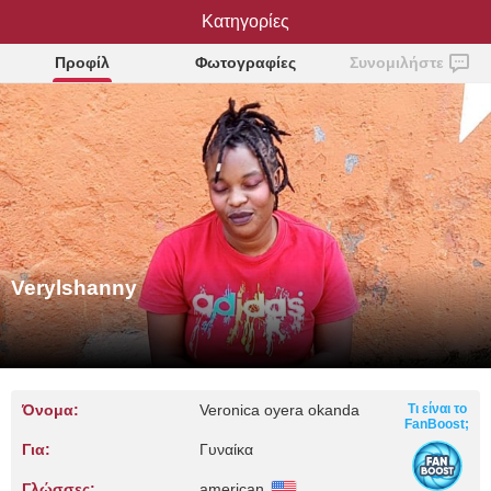
Verylshanny
Κατηγορίες
Προφίλ
Φωτογραφίες
Συνομιλήστε
Verylshanny
Όνομα:
Veronica oyera okanda
Τι είναι το
FanBoost;
Για:
Γυναίκα
Γλώσσες:
american