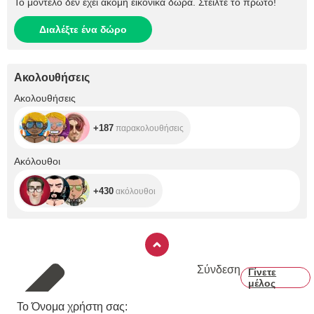
Το μοντέλο δεν έχει ακόμη εικονικά δώρα. Στείλτε το πρώτο!
Διαλέξτε ένα δώρο
Ακολουθήσεις
+187
Ακολουθήσεις
+187
παρακολουθήσεις
+430
Ακόλουθοι
+430
ακόλουθοι
Σύνδεση
Γίνετε
μέλος
Το Όνομα χρήστη σας: