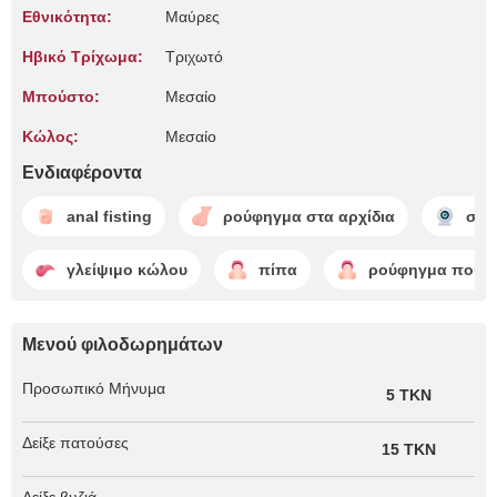
Εθνικότητα:
Μαύρες
Ηβικό Τρίχωμα:
Τριχωτό
Μπούστο:
Μεσαίο
Κώλος:
Μεσαίο
Ενδιαφέροντα
anal fisting
ρούφηγμα στα αρχίδια
σόο
γλείψιμο κώλου
πίπα
ρούφηγμα πούτ
Μενού φιλοδωρημάτων
Προσωπικό Μήνυμα
5 TKN
Δείξε πατούσες
15 TKN