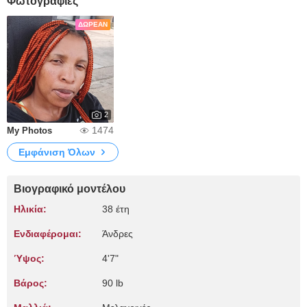
Φωτογραφίες
ΔΩΡΕΆΝ
2
1474
My Photos
Εμφάνιση Όλων
Βιογραφικό μοντέλου
Ηλικία:
38 έτη
Ενδιαφέρομαι:
Άνδρες
Ύψος:
4'7"
Βάρος:
90 lb