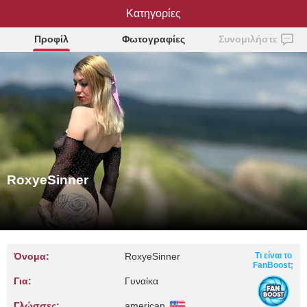
RoxyeSinner
Κατηγορίες
Προφίλ
Φωτογραφίες
Συνομιλήστε
RoxyeSinner
Όνομα:
RoxyeSinner
Τι είναι το
FanBoost;
Για:
Γυναίκα
Γλώσσες:
american