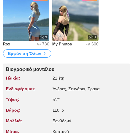
9
1
736
600
Rox
My Photos
Εμφάνιση Όλων
Βιογραφικό μοντέλου
Ηλικία:
21 έτη
Ενδιαφέρομαι:
Άνδρες, Zευγάρια, Τρανσ
Ύψος:
5'7"
Βάρος:
110 lb
Μαλλιά:
Ξανθός-ιά
Μάτια:
Καστανά