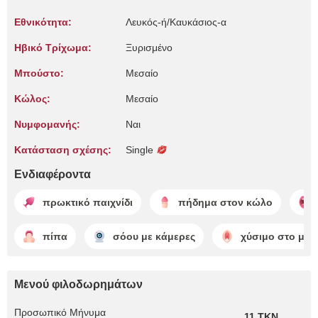
Εθνικότητα:
Λευκός-ή/Καυκάσιος-α
Ηβικό Τρίχωμα:
Ξυρισμένο
Μπούστο:
Μεσαίο
Κώλος:
Μεσαίο
Νυμφομανής:
Ναι
Κατάσταση σχέσης:
Single
Ενδιαφέροντα
πρωκτικό παιχνίδι
πήδημα στον κώλο
πίπα
σόου με κάμερες
χύσιμο στο μου
Μενού φιλοδωρημάτων
Προσωπικό Μήνυμα
11 TKN