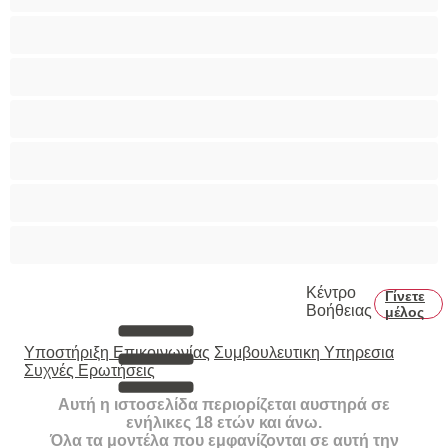
Πρωκτικό
Τεράστια Βυζιά
Τριχωτό μουνάκι
Φετίχ
Φοιτήτριες
Χυσίματα
Κέντρο
Γίνετε
Βοήθειας
μέλος
Υποστήριξη Επικοινωνίας
Συμβουλευτικη Υπηρεσια
Συχνές Ερωτήσεις
Αυτή η ιστοσελίδα περιορίζεται αυστηρά σε
ενήλικες 18 ετών και άνω.
Όλα τα μοντέλα που εμφανίζονται σε αυτή την