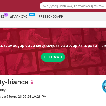
ΡΕΣ
ΔΙΑΓΩΝΙΣΜΟΊ
FREEBONGO APP
 έναν λογαριασμό και ξεκινήστε να συνομιλείτε με το
pr
ΕΓΓΡΑΦΉ
ty-bianca
Kenya
α μετάδοση: 26.07.26 10:28 PM