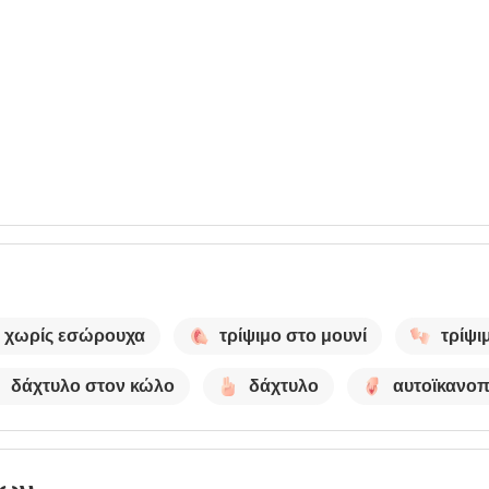
χωρίς εσώρουχα
τρίψιμο στο μουνί
τρίψι
δάχτυλο στον κώλο
δάχτυλο
αυτοϊκανο