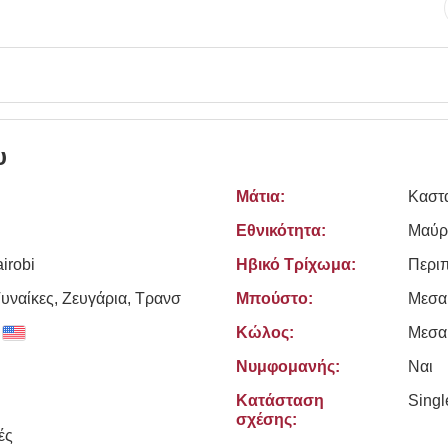
υ
Μάτια:
Καστ
Εθνικότητα:
Μαύρ
irobi
Ηβικό Τρίχωμα:
Περι
υναίκες, Zευγάρια, Τρανσ
Μπούστο:
Μεσα
Κώλος:
Μεσα
Νυμφομανής:
Ναι
Κατάσταση
Sing
σχέσης:
ές