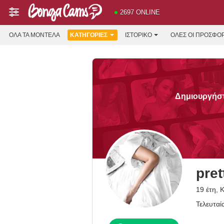
2697 ONLINE
ΌΛΑ ΤΑ ΜΟΝΤΈΛΑ
ΚΑΤΗΓΟΡΊΕΣ
ΙΣΤΟΡΙΚΌ
ΟΛΕΣ ΟΙ ΠΡΟΣΦΟ
Δημιουργήστε
pret
19 έτη, 
Τελευταί