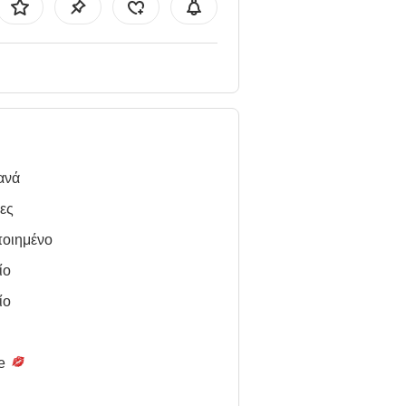
ανά
ες
ποιημένο
ίο
ίο
le