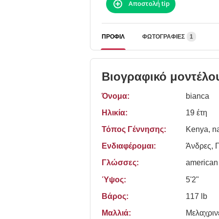
Αποστολή tip
ΠΡΟΦΊΛ
ΦΩΤΟΓΡΑΦΊΕΣ
1
Βιογραφικό μοντέλο
Όνομα:
bianca
Ηλικία:
19 έτη
Τόπος Γέννησης:
Kenya, na
Ενδιαφέρομαι:
Άνδρες, Γ
Γλώσσες:
american
Ύψος:
5'2"
Βάρος:
117 lb
Μαλλιά:
Μελαχριν