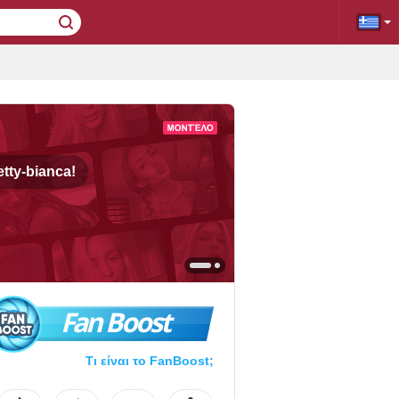
etty-bianca!
Fan Boost
Τι είναι το FanBoost;