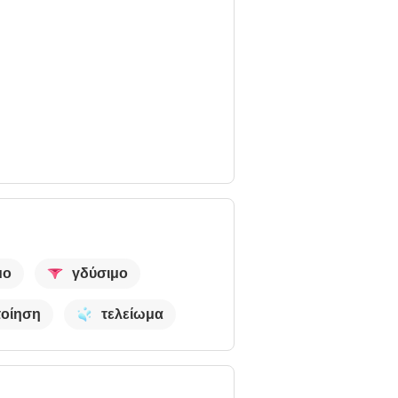
μο
γδύσιμο
ποίηση
τελείωμα