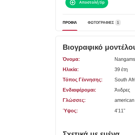
Αποστολή tip
ΠΡΟΦΊΛ
ΦΩΤΟΓΡΑΦΊΕΣ
1
Βιογραφικό μοντέλο
Όνομα:
Nangams
Ηλικία:
39 έτη
Τόπος Γέννησης:
South Afr
Ενδιαφέρομαι:
Άνδρες
Γλώσσες:
american
Ύψος:
4'11"
Σχετικά με εμένα