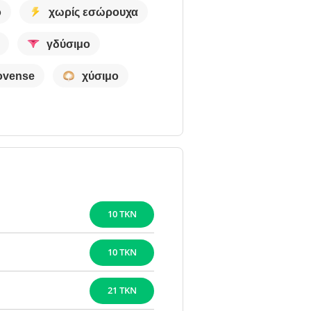
ο
χωρίς εσώρουχα
γδύσιμο
ovense
χύσιμο
10 TKN
10 TKN
21 TKN