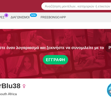
ΡΕΣ
ΔΙΑΓΩΝΙΣΜΟΊ
FREEBONGO APP
τε έναν λογαριασμό και ξεκινήστε να συνομιλείτε με το
P
ΕΓΓΡΑΦΉ
rBlu38
outh Africa