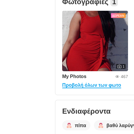
Φωτογραφίες
1
ΔΩΡΕΆΝ
1
My Photos
467
Προβολή όλων των φωτο
Ενδιαφέροντα
πίπα
βαθύ λαρύγ