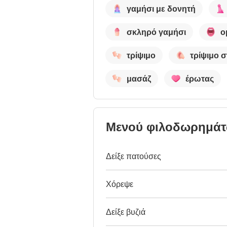
γαμήσι με δονητή
σκληρό γαμήσι
ο
τρίψιμο
τρίψιμο σ
μασάζ
έρωτας
Μενού φιλοδωρημά
Δείξε πατούσες
Χόρεψε
Δείξε βυζιά