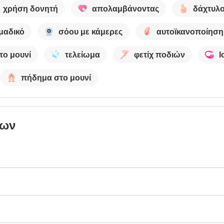
χρήση δονητή
απολαμβάνοντας
δάχτυλ
μαδικό
σόου με κάμερες
αυτοϊκανοποίηση
το μουνί
τελείωμα
φετίχ ποδιών
l
πήδημα στο μουνί
των