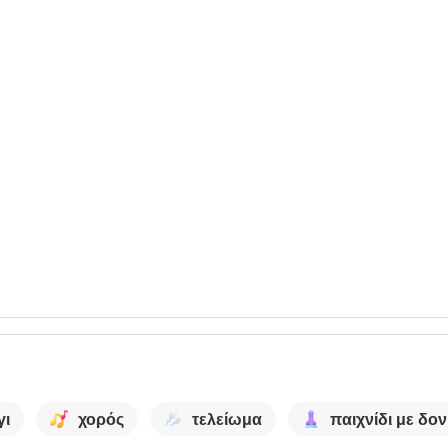
γι
χορός
τελείωμα
παιχνίδι με δο