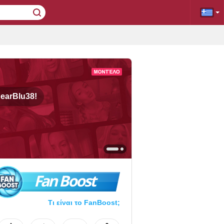
earBlu38!
Fan Boost
Τι είναι το FanBoost;