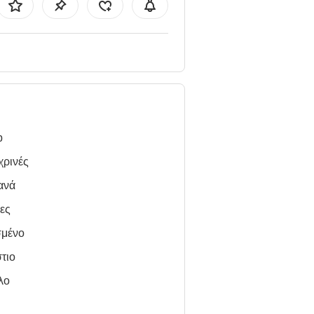
b
χρινές
ανά
ες
σμένο
τιο
λο