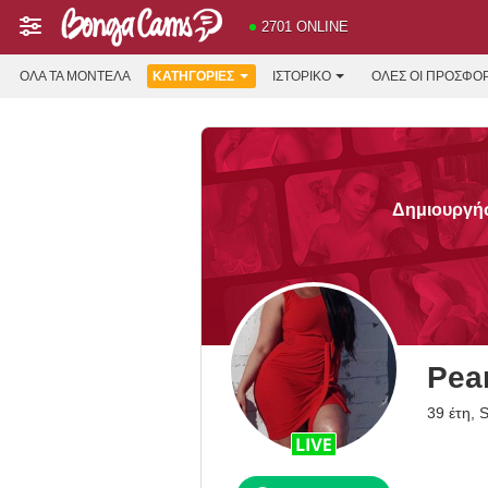
2701 ONLINE
ΌΛΑ ΤΑ ΜΟΝΤΈΛΑ
ΚΑΤΗΓΟΡΊΕΣ
ΙΣΤΟΡΙΚΌ
ΟΛΕΣ ΟΙ ΠΡΟΣΦΟ
Δημιουργήσ
Pea
39 έτη, S