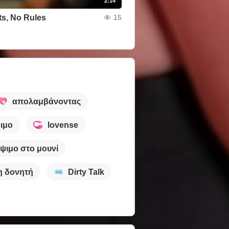
2:14
ts, No Rules
15
απολαμβάνοντας
ψιμο
lovense
ίψιμο στο μουνί
η δονητή
Dirty Talk