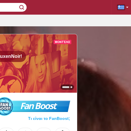
uxenNoir!
Fan Boost
Τι είναι το FanBoost;