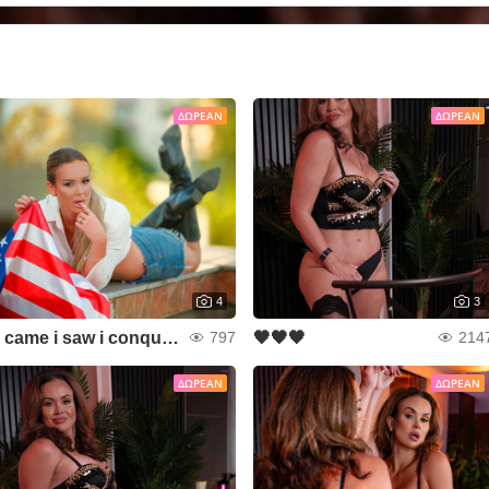
ΔΩΡΕΆΝ
ΔΩΡΕΆΝ
4
3
i came i saw i conquered
🖤🖤🖤
797
214
ΔΩΡΕΆΝ
ΔΩΡΕΆΝ