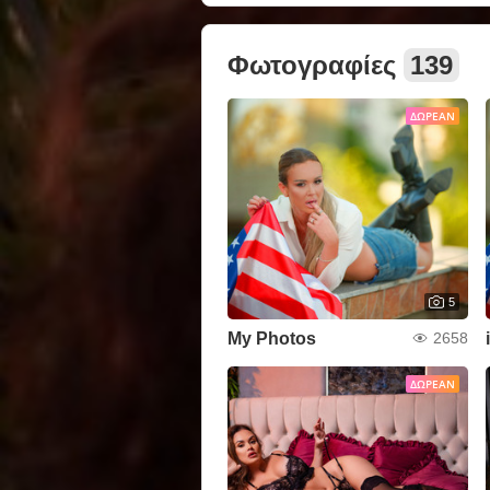
Φωτογραφίες
139
ΔΩΡΕΆΝ
5
My Photos
2658
ΔΩΡΕΆΝ