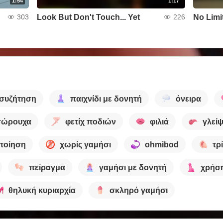
1:54
1:17
Look But Don't Touch... Yet
No Limi
303
226
συζήτηση
παιχνίδι με δονητή
όνειρα
σώρουχα
φετίχ ποδιών
φιλιά
γλεί
ποίηση
χωρίς γαμήσι
ohmibod
τρ
πείραγμα
γαμήσι με δονητή
χρήσ
θηλυκή κυριαρχία
σκληρό γαμήσι