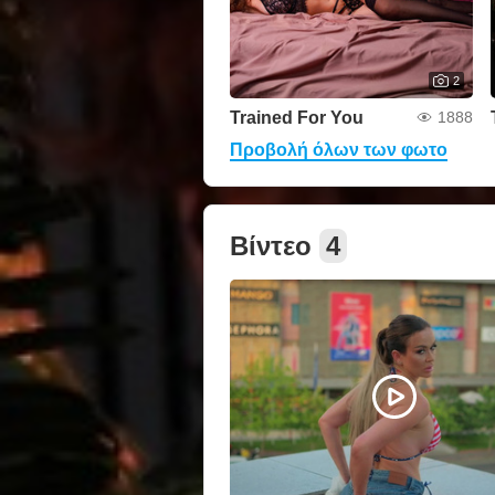
2
Trained For You
1888
Προβολή όλων των φωτο
Βίντεο
4