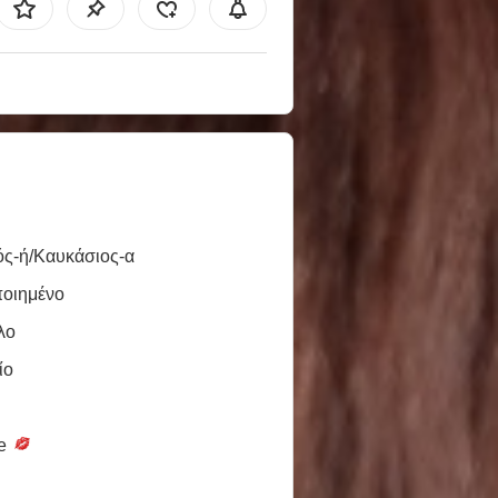
ός-ή/Καυκάσιος-α
ποιημένο
λο
ίο
le