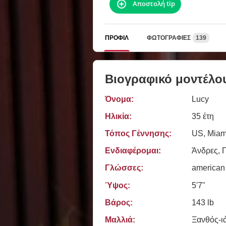
Αποστολή tip
ΠΡΟΦΊΛ
ΦΩΤΟΓΡΑΦΊΕΣ
139
Βιογραφικό μοντέλο
Όνομα:
Lucy
Ηλικία:
35 έτη
Τόπος Γέννησης:
US, Miam
Ενδιαφέρομαι:
Άνδρες, Γ
Γλώσσες:
american
Ύψος:
5'7"
Βάρος:
143 lb
Μαλλιά:
Ξανθός-ι