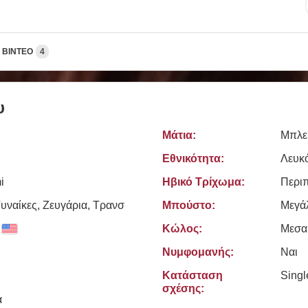
ΒΊΝΤΕΟ
4
υ
Μάτια:
Μπλε
Εθνικότητα:
Λευκ
i
Ηβικό Τρίχωμα:
Περι
υναίκες, Zευγάρια, Τρανσ
Μπούστο:
Μεγά
Κώλος:
Μεσα
Νυμφομανής:
Ναι
Κατάσταση
Sing
σχέσης:
ά