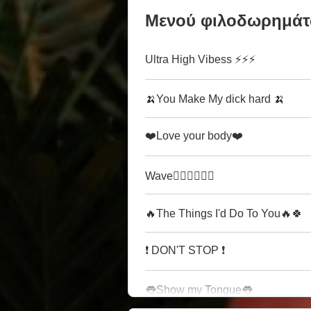
Μενού φιλοδωρημά
Ultra High Vibess ⚡⚡⚡
🍌You Make My dick hard 🍌
❤️Love your body❤️
Wave🏄🏼‍♀️🏄🏼‍♀️
🔥The Things I'd Do To You🔥🍀
❗️ DON'T STOP ❗️
👅Show my Tongue👅