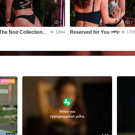
2
2
The Noir Collection 🎞️🖤
Reserved for You 🗝️✨
1804
170
ΔΩΡΕΆΝ
Μόνο για
εγγεγραμμένα μέλη