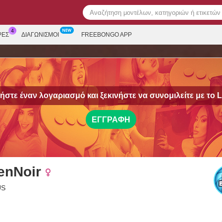
ΡΕΣ
ΔΙΑΓΩΝΙΣΜΟΊ
FREEBONGO APP
στε έναν λογαριασμό και ξεκινήστε να συνομιλείτε με το
L
ΕΓΓΡΑΦΉ
enNoir
US