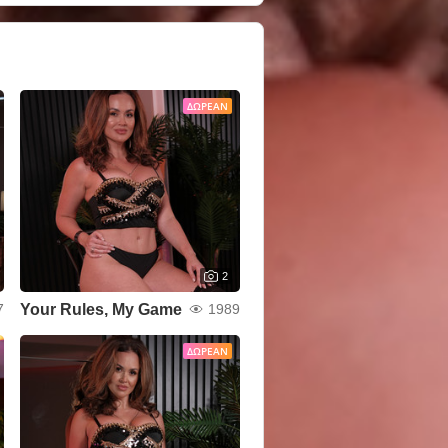
ΔΩΡΕΆΝ
2
Your Rules, My Game
7
1989
ΔΩΡΕΆΝ