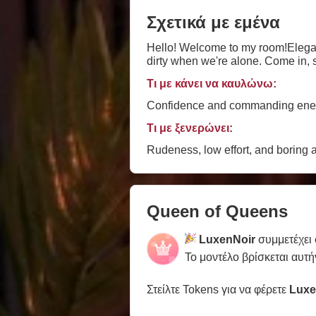
Σχετικά με εμένα
Hello! Welcome to my room!Elegant, 
dirty when we're alone. Come in, s
Τι με κάνει να καυλώνω:
Confidence and commanding energy
Τι με ξενερώνει:
Rudeness, low effort, and boring a
Queen of Queens
LuxenNoir
συμμετέχει
Το μοντέλο βρίσκεται αυτή
Στείλτε Tokens για να φέρετε
Luxe