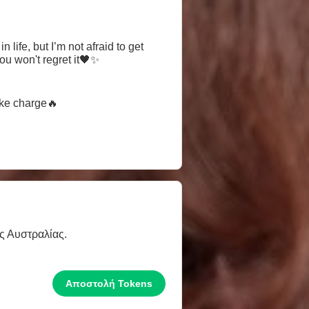
life, but I’m not afraid to get
ou won't regret it🖤✨
ake charge🔥
ης Αυστραλίας.
Αποστολή Tokens