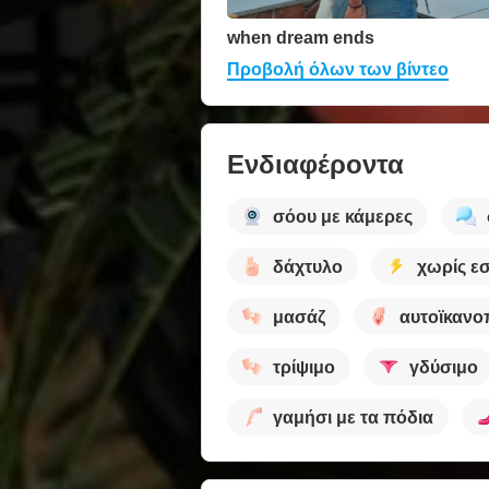
when dream ends
Προβολή όλων των βίντεο
Ενδιαφέροντα
σόου με κάμερες
δάχτυλο
χωρίς ε
μασάζ
αυτοϊκανο
τρίψιμο
γδύσιμο
γαμήσι με τα πόδια