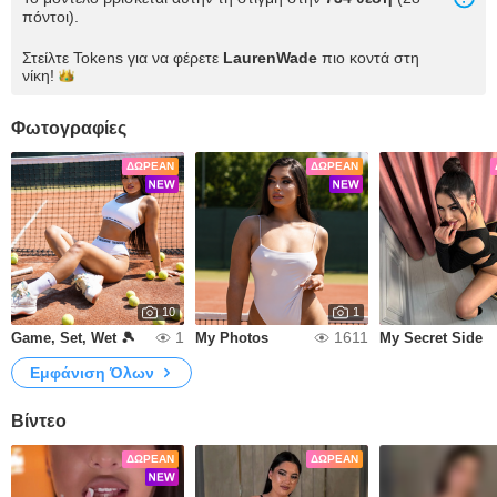
πόντοι).
Στείλτε Tokens για να φέρετε
LaurenWade
πιο κοντά στη
νίκη!
Φωτογραφίες
ΔΩΡΕΆΝ
ΔΩΡΕΆΝ
10
1
1
1611
Game, Set, Wet 🎾
My Photos
My Secret Side
Εμφάνιση Όλων
Βίντεο
ΔΩΡΕΆΝ
ΔΩΡΕΆΝ