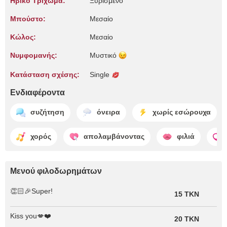
Ηβικό Τρίχωμα:
Ξυρισμένο
Μπούστο:
Μεσαίο
Κώλος:
Μεσαίο
Νυμφομανής:
Μυστικό
Κατάσταση σχέσης:
Single
Ενδιαφέροντα
συζήτηση
όνειρα
χωρίς εσώρουχα
χορός
απολαμβάνοντας
φιλιά
Μενού φιλοδωρημάτων
👏🏻🎉Super!
15 TKN
Kiss you💋❤️
20 TKN