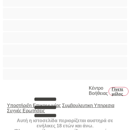
Πρωκτικό
Τεράστια Βυζιά
Τριχωτό μουνάκι
Φετίχ
Φοιτήτριες
Χυσίματα
Κέντρο
Γίνετε
Βοήθειας
μέλος
Υποστήριξη Επικοινωνίας
Συμβουλευτικη Υπηρεσια
Συχνές Ερωτήσεις
Αυτή η ιστοσελίδα περιορίζεται αυστηρά σε
ενήλικες 18 ετών και άνω.