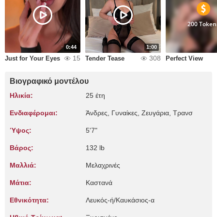
200 Token
0:44
1:00
15
308
Just for Your Eyes
Tender Tease
Perfect View
Βιογραφικό μοντέλου
Ηλικία:
25 έτη
Ενδιαφέρομαι:
Άνδρες, Γυναίκες, Zευγάρια, Τρανσ
Ύψος:
5'7"
Βάρος:
132 lb
Μαλλιά:
Μελαχρινές
Μάτια:
Καστανά
Εθνικότητα:
Λευκός-ή/Καυκάσιος-α